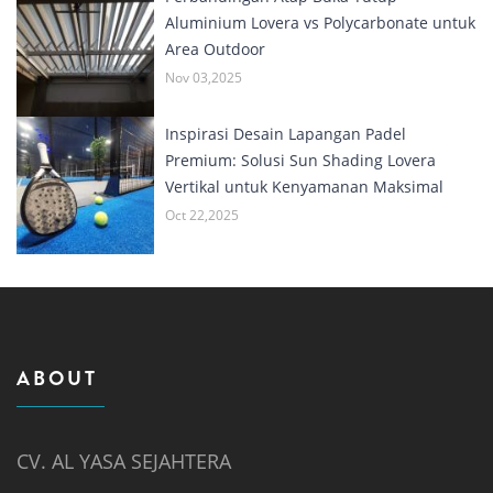
Aluminium Lovera vs Polycarbonate untuk
Area Outdoor
Nov 03,2025
Inspirasi Desain Lapangan Padel
Premium: Solusi Sun Shading Lovera
Vertikal untuk Kenyamanan Maksimal
Oct 22,2025
ABOUT
CV. AL YASA SEJAHTERA